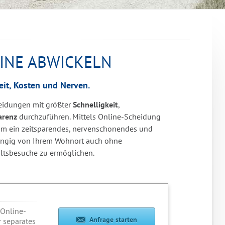
INE ABWICKELN
eit, Kosten und Nerven.
heidungen mit größter
Schnelligkeit
,
arenz
durchzuführen. Mittels Online-Scheidung
 um ein zeitsparendes, nervenschonendes und
ängig von Ihrem Wohnort auch ohne
altsbesuche zu ermöglichen.
 Online-
Anfrage starten
 separates