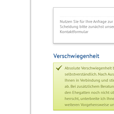
Nutzen Sie für Ihre Anfrage zur
Scheidung bitte zunächst unser
Kontaktformular
Verschwiegenheit
Absolute Verschwiegenheit 
selbstverständlich. Nach Au
Ihnen in Verbindung und st
ab. Bei zusätzlichem Beratun
den Ehegatten noch nicht üb
herrscht, unterbreite ich Ih
weiteren Vorgehensweise u